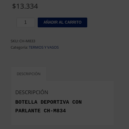
$
13.334
BOTELLA
AÑADIR AL CARRITO
DEPORTIVA
CON
PARLANTE
SKU:
CH-M833
CH-
Categoría:
TERMOS Y VASOS
M834
cantidad
DESCRIPCIÓN
DESCRIPCIÓN
BOTELLA DEPORTIVA CON
PARLANTE CH-M834