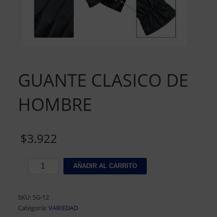
GUANTE CLASICO DE
HOMBRE
$
3.922
GUANTE
AÑADIR AL CARRITO
CLASICO
DE
HOMBRE
SKU:
SG-12
cantidad
Categoría:
VARIEDAD