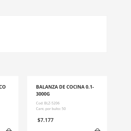
ICO
BALANZA DE COCINA 0.1-
3000G
Cod: BLZ-5206
Cant. por bulto: 50
$
7.177