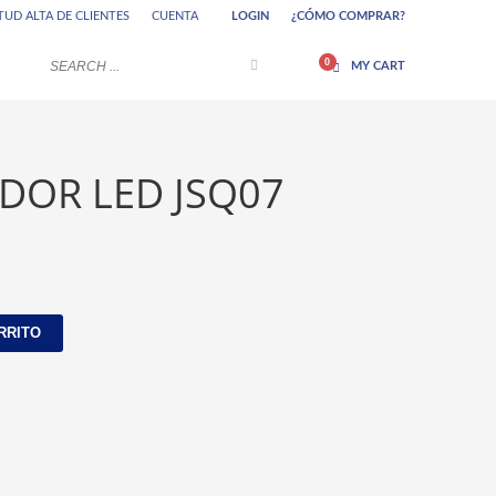
TUD ALTA DE CLIENTES
CUENTA
LOGIN
¿CÓMO COMPRAR?
Si aún tiene problemas, háganoslo saber
enviando un correo electrónico a
edor se
×
MY CART
info@greemos.com.ar ¡Gracias!
DOR LED JSQ07
RRITO