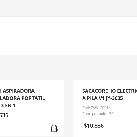
I ASPIRADORA
SACACORCHO ELECTR
LADORA PORTATIL
A PILA V1 JY-3635
 3 EN 1
Cod: ZSW-C001N
Cant. por bulto: 36
536
$
10.886