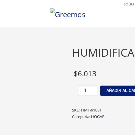
SOLICI
3
sque y agregue sus productos
Finalice pedido. Un vend
o.
contactará con ustedes.
HUMIDIFICA
$
6.013
HUMIDIFICADOR
AÑADIR AL CA
LED
JSQ07
cantidad
SKU:
HMF-91081
Categoría:
HOGAR