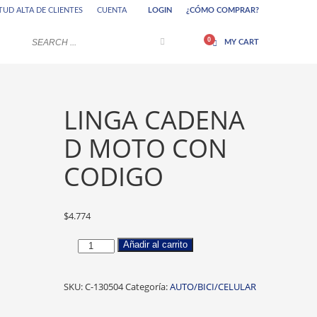
TUD ALTA DE CLIENTES
CUENTA
LOGIN
¿CÓMO COMPRAR?
Si aún tiene problemas, háganoslo saber
enviando un correo electrónico a
edor se
×
MY CART
info@greemos.com.ar ¡Gracias!
LINGA CADENA
D MOTO CON
CODIGO
$
4.774
LINGA
Añadir al carrito
CADENA
D
SKU:
C-130504
Categoría:
AUTO/BICI/CELULAR
MOTO
CON