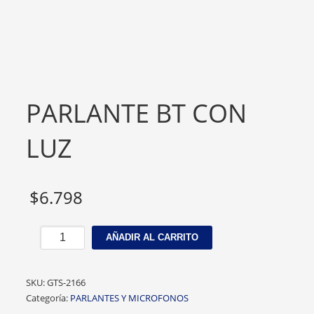
PARLANTE BT CON
LUZ
$
6.798
PARLANTE
AÑADIR AL CARRITO
BT
CON
LUZ
SKU:
GTS-2166
cantidad
Categoría:
PARLANTES Y MICROFONOS