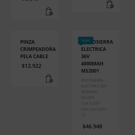
PINZA
MOTOSIERRA
NEW!
CRIMPEADORA
ELECTRICA
PELA CABLE
36V
4000MAH
$
12.922
MS2001
MOTOSIERRA
ELECTRICA 36V
4000MAH
MS2001
Cod: EL637
Cant. por bulto:
12
$
46.948