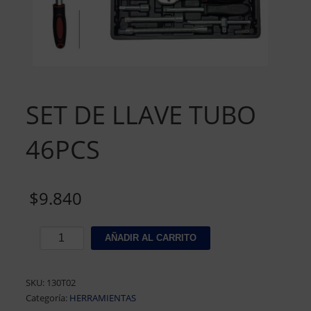
SET DE LLAVE TUBO
46PCS
$
9.840
SET
AÑADIR AL CARRITO
DE
LLAVE
TUBO
SKU:
130T02
46PCS
Categoría:
HERRAMIENTAS
cantidad