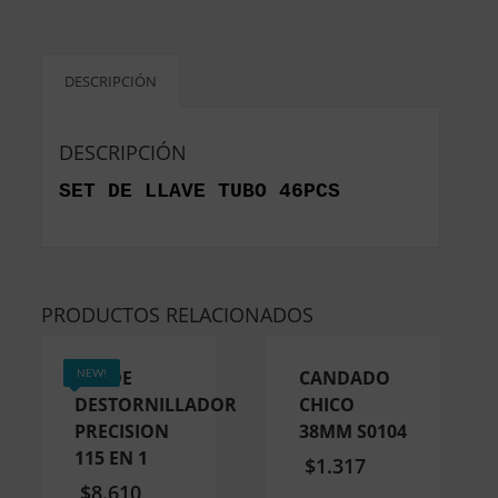
DESCRIPCIÓN
DESCRIPCIÓN
SET DE LLAVE TUBO 46PCS
PRODUCTOS RELACIONADOS
SET DE
CANDADO
NEW!
DESTORNILLADOR
CHICO
PRECISION
38MM S0104
115 EN 1
$
1.317
$
8.610