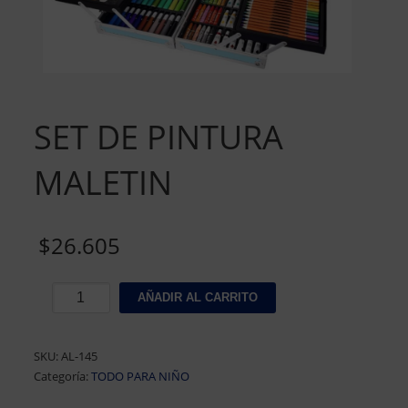
SET DE PINTURA
MALETIN
$
26.605
SET
AÑADIR AL CARRITO
DE
PINTURA
MALETIN
SKU:
AL-145
cantidad
Categoría:
TODO PARA NIÑO