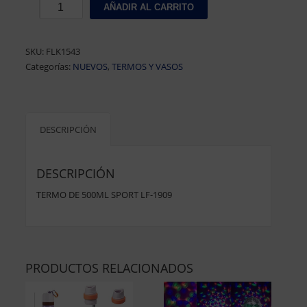
TERMO
AÑADIR AL CARRITO
DE
500ML
SPORT
SKU:
FLK1543
LF-
Categorías:
NUEVOS
,
TERMOS Y VASOS
1909
cantidad
DESCRIPCIÓN
DESCRIPCIÓN
TERMO DE 500ML SPORT LF-1909
PRODUCTOS RELACIONADOS